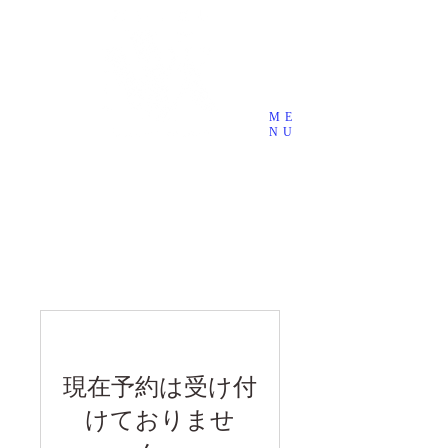
ME
NU
刈谷市デザインホテル・ラブホテ
ル
Hotel NYX （ホテル ニクス）
お問い合わせ ： ​☎0566-26-1313
現在予約は受け付
けておりませ