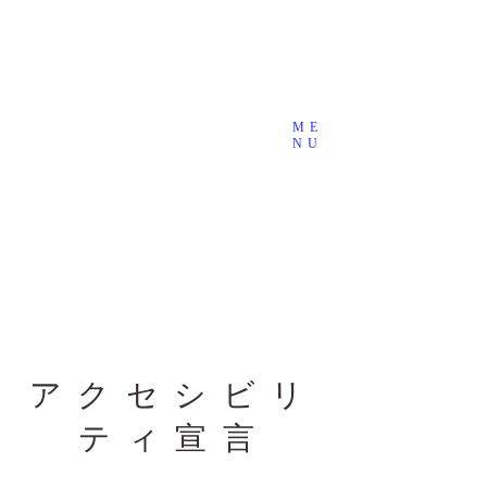
ME
NU
刈谷市デザインホテル・ラブホテ
ル
Hotel NYX （ホテル ニクス）
お問い合わせ ： ​☎0566-26-1313
アクセシビリ
ティ宣言